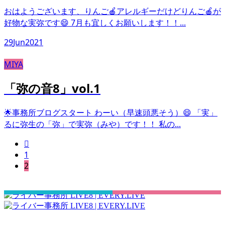
おはようございます、りんご🍎アレルギーだけどりんご🍎が
好物な実弥です😄 7月も宜しくお願いします！！...
29
Jun
2021
MIYA
「弥の音8」vol.1
🌟事務所ブログスタート わーい（早速頭悪そう）😄 「実」
るに弥生の「弥」で実弥（みや）です！！ 私の...

1
2