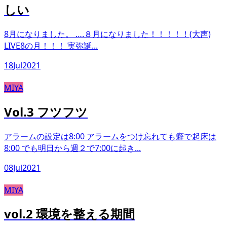
しい
8月になりました。 ….８月になりました！！！！！(大声)
LIVE8の月！！！ 実弥誕...
18
Jul
2021
MIYA
Vol.3 フツフツ
アラームの設定は8:00 アラームをつけ忘れても癖で起床は
8:00 でも明日から週２で7:00に起き...
08
Jul
2021
MIYA
vol.2 環境を整える期間