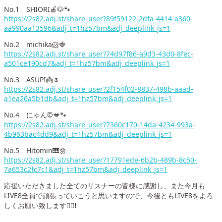
No.1 SHIORI🍎🐶🐾
https://2s82.adj.st/share_user?89f59122-2dfa-4414-a360-
aa990aa13596&adj_t=1hz57bm&adj_deeplink_js=1
No.2 michika🐹🍓
https://2s82.adj.st/share_user?74d97f86-a9d3-43d0-8fec-
a501ce190cd7&adj_t=1hz57bm&adj_deeplink_js=1
No.3 ASUPI👼🌷
https://2s82.adj.st/share_user?2f154f02-8837-498b-aaad-
a1ea26a5b1db&adj_t=1hz57bm&adj_deeplink_js=1
No.4 にゃん©️💋🐾
https://2s82.adj.st/share_user?7360c170-14da-4234-993a-
4b963bac4dd9&adj_t=1hz57bm&adj_deeplink_js=1
No.5 Hitomin🎹🌼
https://2s82.adj.st/share_user?17791ede-6b2b-489b-8c50-
7a653c2fc7c1&adj_t=1hz57bm&adj_deeplink_js=1
応援いただきました全てのリスナーの皆様に感謝し、また今月も
LIVE8全員で頑張っていこうと思いますので、今後ともLIVE8をよろ
しくお願い致します🙇‍♂️❗️