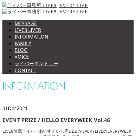
MESSAGE
LIVE8 LIVER
INFORMATION
FAMILY
BLOG
VOICE
ライバーエントリー
CONTACT
INFORMATION
01
Dec
2021
EVENT PRIZE / HELLO EVERYWEEK Vol.46
LIVE8所属ライバーあいすえいじ👺DB2 がEVERYLIVEのEVERYWEEK