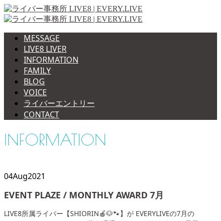
MESSAGE
LIVE8 LIVER
INFORMATION
FAMILY
BLOG
VOICE
ライバーエントリー
CONTACT
INFORMATION
04
Aug
2021
EVENT PLAZE / MONTHLY AWARD 7月
LIVE8所属ライバー【SHIORIN🍎🐶🐾】が EVERYLIVEの7月の