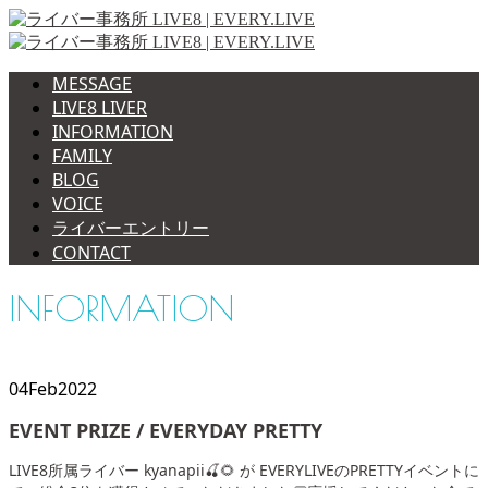
MESSAGE
LIVE8 LIVER
INFORMATION
FAMILY
BLOG
VOICE
ライバーエントリー
CONTACT
INFORMATION
04
Feb
2022
EVENT PRIZE / EVERYDAY PRETTY
LIVE8所属ライバー kyanapii🍒🌻 が EVERYLIVEのPRETTYイベントに