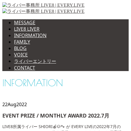
MESSAGE
LIVE8 LIVER
INFORMATION
FAMILY
BLOG
VOICE
ライバーエントリー
CONTACT
INFORMATION
22
Aug
2022
EVENT PRIZE / MONTHLY AWARD 2022.7月
LIVE8所属ライバー SHIORI🍎🐶🐾 が EVERY LIVEの2022年7月の