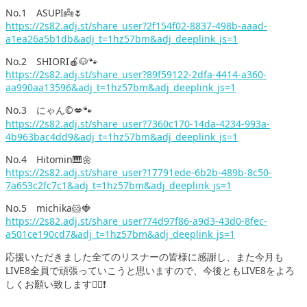
No.1 ASUPI👼🌷
https://2s82.adj.st/share_user?2f154f02-8837-498b-aaad-
a1ea26a5b1db&adj_t=1hz57bm&adj_deeplink_js=1
No.2 SHIORI🍎🐶🐾
https://2s82.adj.st/share_user?89f59122-2dfa-4414-a360-
aa990aa13596&adj_t=1hz57bm&adj_deeplink_js=1
No.3 にゃん©️💋🐾
https://2s82.adj.st/share_user?7360c170-14da-4234-993a-
4b963bac4dd9&adj_t=1hz57bm&adj_deeplink_js=1
No.4 Hitomin🎹🌼
https://2s82.adj.st/share_user?17791ede-6b2b-489b-8c50-
7a653c2fc7c1&adj_t=1hz57bm&adj_deeplink_js=1
No.5 michika🐹🍓
https://2s82.adj.st/share_user?74d97f86-a9d3-43d0-8fec-
a501ce190cd7&adj_t=1hz57bm&adj_deeplink_js=1
応援いただきました全てのリスナーの皆様に感謝し、また今月も
LIVE8全員で頑張っていこうと思いますので、今後ともLIVE8をよろ
しくお願い致します🙇‍♂️❗️