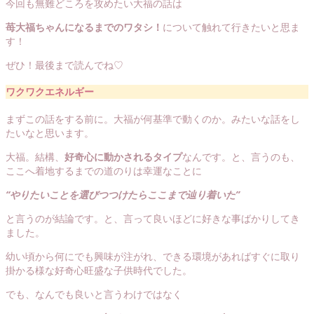
今回も無難どころを攻めたい大福の話は
苺大福ちゃんになるまでのワタシ！
について触れて行きたいと思ま
す！
ぜひ！最後まで読んでね♡
ワクワクエネルギー
まずこの話をする前に。大福が何基準で動くのか。みたいな話をし
たいなと思います。
大福。結構、
好奇心に動かされるタイプ
なんです。と、言うのも、
ここへ着地するまでの道のりは幸運なことに
“やりたいことを選びつつけたらここまで辿り着いた”
と言うのが結論です。と、言って良いほどに好きな事ばかりしてき
ました。
幼い頃から何にでも興味が注がれ、できる環境があればすぐに取り
掛かる様な好奇心旺盛な子供時代でした。
でも、なんでも良いと言うわけではなく