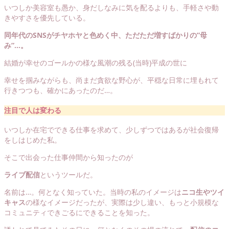
いつしか美容室も愚か、身だしなみに気を配るよりも、手軽さや動
きやすさを優先している。
同年代のSNSがチヤホヤと色めく中、ただただ増すばかりの”母
み”…。
結婚が幸せのゴールかの様な風潮の残る(当時)平成の世に
幸せを掴みながらも、尚まだ貪欲な野心が、平穏な日常に埋もれて
行きつつも、確かにあったのだ…。
注目で人は変わる
いつしか在宅でできる仕事を求めて、少しずつではあるが社会復帰
をしはじめた私。
そこで出会った仕事仲間から知ったのが
ライブ配信
というツールだ。
名前は…。何となく知っていた。当時の私のイメージは
ニコ生やツイ
キャス
の様なイメージだったが、実際は少し違い、もっと小規模な
コミュニティできごるにできることを知った。