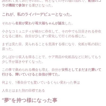
誘われて見てみたその日に、何となくのその場の流れで、
配信のコ
ラボ機能で参加
する運びとなった。
これが、私のライバーデビューとなった。
それから
名前が変わり苺大福ちゃんが誕生
した。
小さなコミュニティが確かに存在して、その中でも注目される存在
となるに連れ、自分が少しずつ変化して行くのを感じた。
まずは見た目。見られることを意識する様になり、化粧が私の顔に
戻った。
少しばかり収入を得ることで、ケア用品や化粧品などに対してもう
少し手が届きやすくなった。
この事で褒められる機会も増え、自分が
女性としてまだまだ磨いて
行ける、輝いていけると自信が持てた。
何より、1番自分でも驚いているくらい変わった事は
人生とはまた別の目標である
”夢”を持つ様になった事