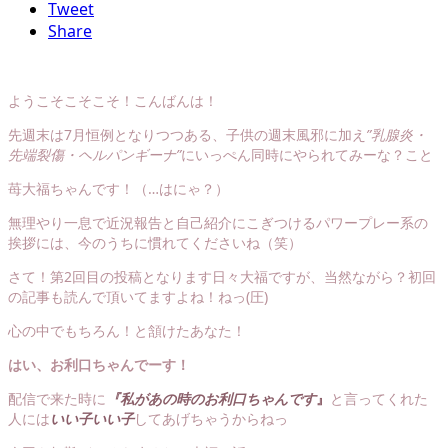
Tweet
Share
ようこそこそこそ！こんばんは！
先週末は7月恒例となりつつある、子供の週末風邪に加え
”乳腺炎・
先端裂傷・ヘルパンギーナ”
にいっぺん同時にやられてみーな？こと
苺大福ちゃんです！（…はにゃ？）
無理やり一息で近況報告と自己紹介にこぎつけるパワープレー系の
挨拶には、今のうちに慣れてくださいね（笑）
さて！第2回目の投稿となります日々大福ですが、当然ながら？初回
の記事も読んで頂いてますよね！ねっ(圧)
心の中でもちろん！と頷けたあなた！
はい、お利口ちゃんでーす！
配信で来た時に
『私があの時のお利口ちゃんです
』
と言ってくれた
人には
いい子いい子
してあげちゃうからねっ