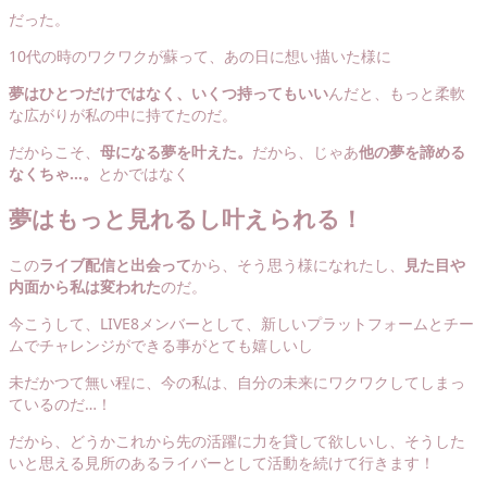
だった。
10代の時のワクワクが蘇って、あの日に想い描いた様に
夢はひとつだけではなく、いくつ持ってもいい
んだと、もっと柔軟
な広がりが私の中に持てたのだ。
だからこそ、
母になる夢を叶えた。
だから、じゃあ
他の夢を諦める
なくちゃ…。
とかではなく
夢はもっと見れるし叶えられる
！
この
ライブ配信と出会って
から、そう思う様になれたし、
見た目や
内面から私は変われた
のだ。
今こうして、LIVE8メンバーとして、新しいプラットフォームとチー
ムでチャレンジができる事がとても嬉しいし
未だかつて無い程に、今の私は、自分の未来にワクワクしてしまっ
ているのだ…！
だから、どうかこれから先の活躍に力を貸して欲しいし、そうした
いと思える見所のあるライバーとして活動を続けて行きます！