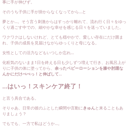
事に手が伸びず。
そのうち子供に手が掛からなくなってから…と
夢とか…。そう言う刺激からはすっかり離れて、流れ行く日々をゆっ
くり過ごす中での、細やかな幸せを感じる日々を送っていました。
ワクワクはしないけれど、とても穏やかで、愛しい存在にだけ囲ま
れ、子供の成長を見届けながらゆっくりと母になる。
女性としての活力などもいつしか忘れ…
化粧気のないまま1日を終える日も少しずつ増えて行き、お風呂上が
りに子供の体に塗ってから、
余ったベビーローションを膝や肘踵な
んかにだけぺぺっ！と伸ばして
…
…
はいっ！スキンケア終了！
と言う具合である。
そりゃあ、日常の彼のふとした瞬間や言動に
きゅん
と来ることもあ
りましょう？
でもでも、一方で私はどうか…。