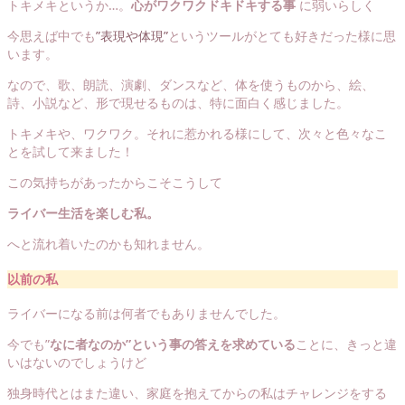
トキメキというか…。
心がワクワクドキドキする事
に弱いらしく
今思えば中でも
”表現や体現”
というツールがとても好きだった様に思
います。
なので、歌、朗読、演劇、ダンスなど、体を使うものから、絵、
詩、小説など、形で現せるものは、特に面白く感じました。
トキメキや、ワクワク。それに惹かれる様にして、次々と色々なこ
とを試して来ました！
この気持ちがあったからこそこうして
ライバー生活を楽しむ私。
へと流れ着いたのかも知れません。
以前の私
ライバーになる前は何者でもありませんでした。
今でも”
なに者なのか”という事の答えを求めている
ことに、きっと違
いはないのでしょうけど
独身時代とはまた違い、家庭を抱えてからの私はチャレンジをする