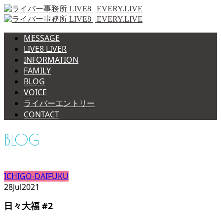
MESSAGE
LIVE8 LIVER
INFORMATION
FAMILY
BLOG
VOICE
ライバーエントリー
CONTACT
BLOG
ICHIGO-DAIFUKU
28
Jul
2021
日々大福 #2