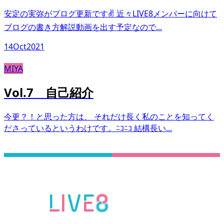
安定の実弥がブログ更新です✌️ 近々LIVE8メンバーに向けて
ブログの書き方解説動画を出す予定なので...
14
Oct
2021
MIYA
Vol.7 自己紹介
今更？！と思った方は、 それだけ長く私のことを知ってく
ださっているというわけです。ﾆｺﾆｺ 結構長い...