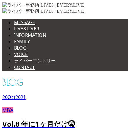
MESSAGE
LIVE8 LIVER
INFORMATION
FAMILY
BLOG
VOICE
ライバーエントリー
CONTACT
BLOG
20
Oct
2021
MIYA
Vol.8 年に1ヶ月だけ🤫