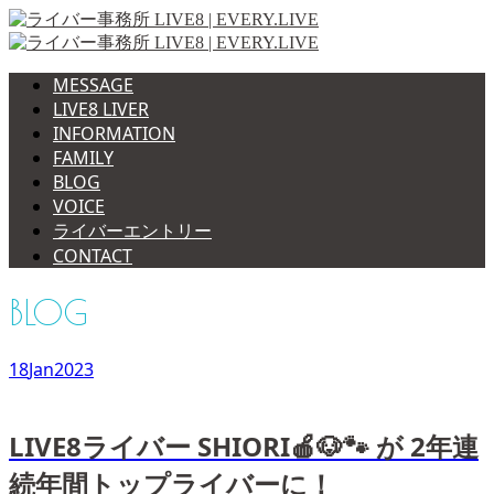
MESSAGE
LIVE8 LIVER
INFORMATION
FAMILY
BLOG
VOICE
ライバーエントリー
CONTACT
BLOG
18
Jan
2023
LIVE8ライバー SHIORI🍎🐶🐾 が 2年連
続年間トップライバーに！