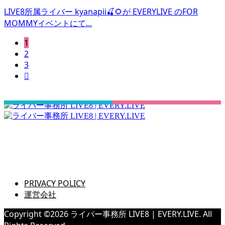
LIVE8所属ライバー kyanapii🍒🌻が EVERYLIVE のFOR
MOMMYイベントにて...
1
2
3

さぁ！君の一歩、一緒に踏み出そう！
PRIVACY POLICY
運営会社
Copyright ©
2026
ライバー事務所 LIVE8 | EVERY.LIVE. All