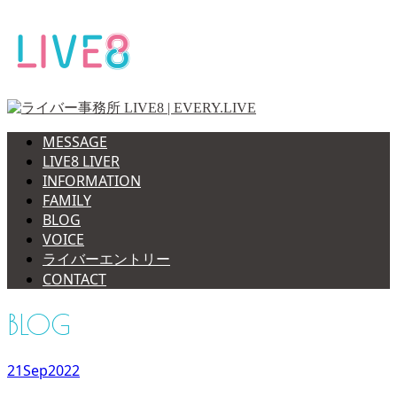
MESSAGE
LIVE8 LIVER
INFORMATION
FAMILY
BLOG
VOICE
ライバーエントリー
CONTACT
BLOG
21
Sep
2022