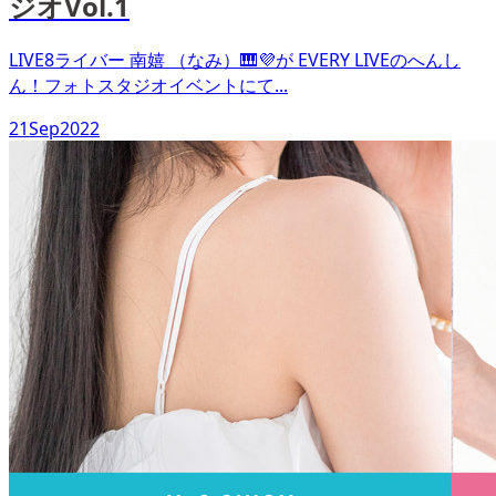
ジオVol.1
LIVE8ライバー 南嬉 （なみ）🎹💜が EVERY LIVEのへんし
ん！フォトスタジオイベントにて...
21
Sep
2022