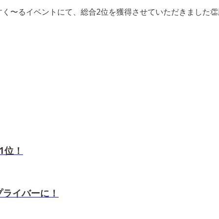
LIVEのえぶりぃすく〜るイベントにて、総合2位を獲得させていただ
 1位！
トップライバーに！