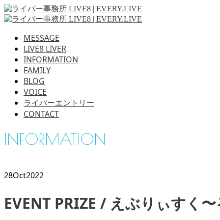
MESSAGE
LIVE8 LIVER
INFORMATION
FAMILY
BLOG
VOICE
ライバーエントリー
CONTACT
INFORMATION
28
Oct
2022
EVENT PRIZE / えぶりぃすく〜る