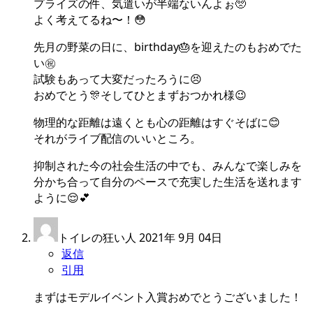
プライズの件、気遣いが半端ないんよぉ🥺
よく考えてるね〜！😳
先月の野菜の日に、birthday🎂を迎えたのもおめでた
い㊗️
試験もあって大変だったろうに😣
おめでとう🎊そしてひとまずおつかれ様😉
物理的な距離は遠くとも心の距離はすぐそばに😊
それがライブ配信のいいところ。
抑制された今の社会生活の中でも、みんなで楽しみを
分かち合って自分のペースで充実した生活を送れます
ように😌💕
トイレの狂い人
2021年 9月 04日
返信
引用
まずはモデルイベント入賞おめでとうございました！