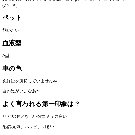
(だっさ)
ペット
飼いたい
血液型
A型
車の色
免許証を所持していません🚗
白か黒がいいなあ〜
よく言われる第一印象は？
リア友:おとなしいorコミュ力高い
配信:元気、パリピ、明るい