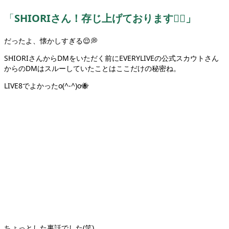
「
SHIORIさん！存じ上げております🙇‍♀️」
だったよ、懐かしすぎる😌💭
SHIORIさんからDMをいただく前にEVERYLIVEの公式スカウトさん
からのDMはスルーしていたことはここだけの秘密ね。
LIVE8でよかったo(^-^)o🐝
ちょっとした裏話でした(笑)