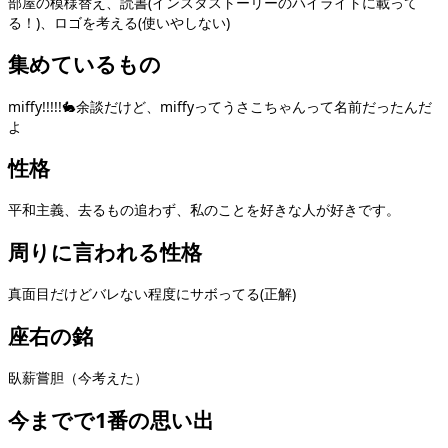
部屋の模様替え、読書(インスタストーリーのハイライトに載って
る！)、ロゴを考える(使いやしない)
集めているもの
miffy!!!!!🐇余談だけど、miffyってうさこちゃんって名前だったんだ
よ
性格
平和主義、去るもの追わず、私のことを好きな人が好きです。
周りに言われる性格
真面目だけどバレない程度にサボってる(正解)
座右の銘
臥薪嘗胆（今考えた）
今までで1番の思い出