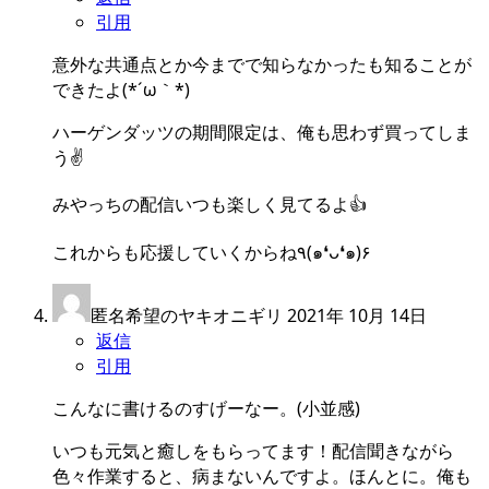
引用
意外な共通点とか今までで知らなかったも知ることが
できたよ(*´ω｀*)
ハーゲンダッツの期間限定は、俺も思わず買ってしま
う✌️
みやっちの配信いつも楽しく見てるよ👍
これからも応援していくからね٩(๑❛ᴗ❛๑)۶
匿名希望のヤキオニギリ
2021年 10月 14日
返信
引用
こんなに書けるのすげーなー。(小並感)
いつも元気と癒しをもらってます！配信聞きながら
色々作業すると、病まないんですよ。ほんとに。俺も