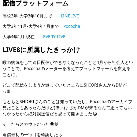
配信プラットフォーム
高校3年-大学3年10月まで
LINELIVE
大学3年11月-大学4年1月まで
Pococha
大学4年1月-現在
EVERY LIVE
LIVE8に所属したきっかけ
喉の病気をして連日配信ができなくなったことと4月から社会人とい
うことで、Pocochaのメーターを考えてプラットフォームを変える
ことに。
どこで配信をしようか迷っていたところにSHIORIさんからDMが
っ!!!
もともとSHIORIさんのことは知っていたし、Pocochaのアーカイブ
見たこともあったんだけど(怖い)まさかDMが来るなんて思ってもい
なかったから絶対誤送信だと思って開きました😂
そしたらスカウトだった😭嬉
返信最初の一行目を確認したら