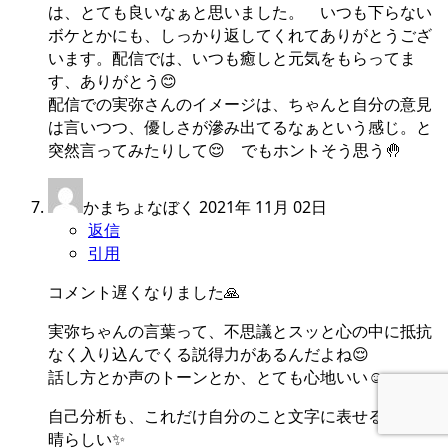
は、とても良いなぁと思いました。 いつも下らない
ボケとかにも、しっかり返してくれてありがとうござ
います。配信では、いつも癒しと元気をもらってま
す、ありがとう😊
配信での実弥さんのイメージは、ちゃんと自分の意見
は言いつつ、優しさが滲み出てるなぁという感じ。と
突然言ってみたりして😌 でもホントそう思う🤚
かまちょなぼく
2021年 11月 02日
返信
引用
コメント遅くなりました🙏
実弥ちゃんの言葉って、不思議とスッと心の中に抵抗
なく入り込んでくる説得力があるんだよね😌
話し方とか声のトーンとか、とても心地いい☺️
自己分析も、これだけ自分のこと文字に表せるのは素
晴らしい✨