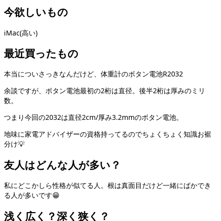
今欲しいもの
iMac(高い)
最近買ったもの
本当についさっきなんだけど、体重計のボタン電池R2032
余談ですが、ボタン電池最初の2桁は直径。後半2桁は厚みのミリ
数。
つまり今回の2032は直径2cm/厚み3.2mmのボタン電池。
地味に家電アドバイザーの資格持ってるのでちょくちょく知識お裾
分け💡
友人はどんな人が多い？
私にどこかしら性格が似てる人。根は真面目だけど一緒にばかでき
る人が多いです😁
浅く広く？深く狭く？