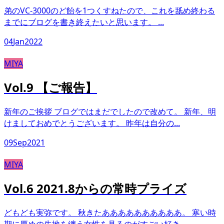
弟のVC-3000のど飴を1つくすねたので、これを舐め終わる
までにブログを書き終えたいと思います。 ...
04
Jan
2022
MIYA
Vol.9 【ご報告】
新年のご挨拶 ブログではまだでしたので改めて。 新年、明
けましておめでとうございます。 昨年は自分の...
09
Sep
2021
MIYA
Vol.6 2021.8からの常時プライズ
どもども実弥です。 秋きたああああああああああ。 寒い時
期に厚めの生地を纏う女性を見るのがすごい好き...