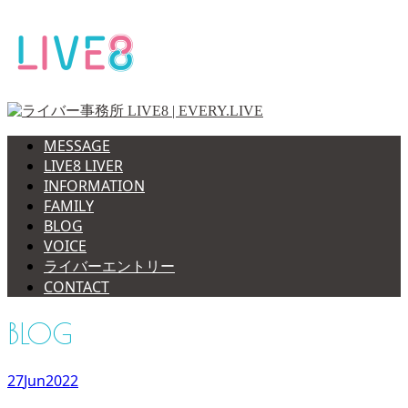
MESSAGE
LIVE8 LIVER
INFORMATION
FAMILY
BLOG
VOICE
ライバーエントリー
CONTACT
BLOG
27
Jun
2022