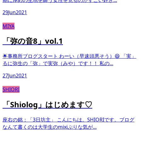
29
Jun
2021
MIYA
「弥の音8」vol.1
🌟事務所ブログスタート わーい（早速頭悪そう）😄 「実」
るに弥生の「弥」で実弥（みや）です！！ 私の...
27
Jun
2021
SHIORI
「Shiolog」はじめます♡
座右の銘：「3日坊主」 こんにちは。SHIORIです。ブログ
なんて書くのは大学生のmixiぶりな気が...