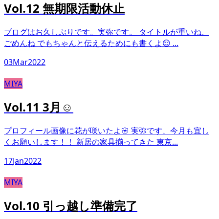
Vol.12 無期限活動休止
ブログはお久しぶりです。実弥です。 タイトルが重いね、
ごめんね でもちゃんと伝えるためにも書くよ😌 ...
03
Mar
2022
MIYA
Vol.11 3月☺︎
プロフィール画像に花が咲いたよ🌸 実弥です、今月も宜し
くお願いします！！ 新居の家具揃ってきた 東京...
17
Jan
2022
MIYA
Vol.10 引っ越し準備完了