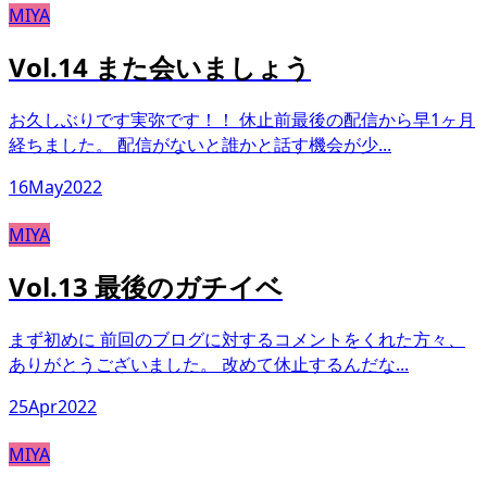
MIYA
Vol.14 また会いましょう
お久しぶりです実弥です！！ 休止前最後の配信から早1ヶ月
経ちました。 配信がないと誰かと話す機会が少...
16
May
2022
MIYA
Vol.13 最後のガチイベ
まず初めに 前回のブログに対するコメントをくれた方々、
ありがとうございました。 改めて休止するんだな...
25
Apr
2022
MIYA